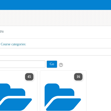
อน
Course categories:
45
16