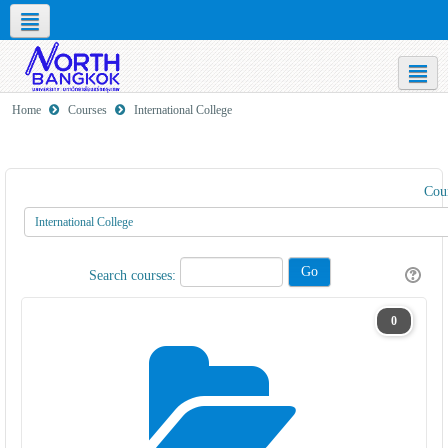
Social networks
English ‎(en)‎
Home
Courses
International College
Cour
Search courses:
0