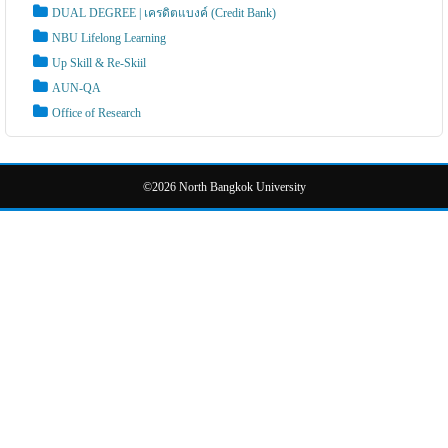
DUAL DEGREE | เครดิตแบงค์ (Credit Bank)
NBU Lifelong Learning
Up Skill & Re-Skiil
AUN-QA
Office of Research
©2026 North Bangkok University