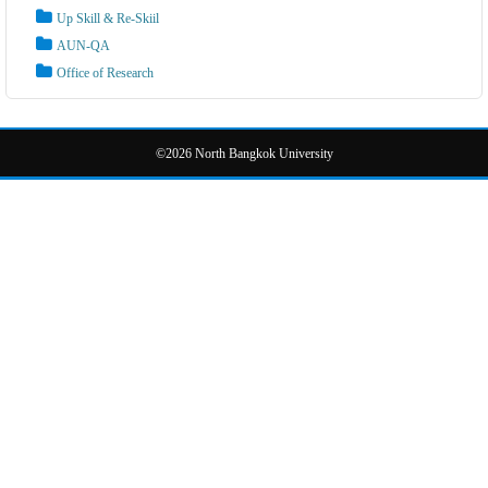
Up Skill & Re-Skiil
AUN-QA
Office of Research
©2026 North Bangkok University